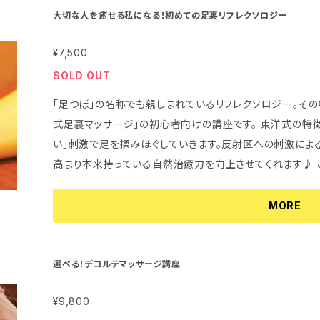
私で知っていることなら何でもお伝えします♪ ※上記以外のお好きな部位を選んでいただくことも可能
大切な人を癒せる私になる！初めての足裏リフレクソロジー
です。例えば「腰・お尻周り」、「肩周りの応用テクニック」、
¥7,500
はご相談ください。
SOLD OUT
「足つぼ」の名称でも親しまれているリフレクソロジー。そ
式足裏マッサージ」の初心者向けの講座です。 東洋式の特徴である、指の関節などを使い「痛気持ちよ
い」刺激で足を揉みほぐしていきます。反射区への刺激によ
高まり本来持っている自然治癒力を向上させてくれます♪ この講座では、アロマオイルを使いながらシ
ンプルにアレンジした足裏リフレ～膝下までのトリートメント
ーのリラックス作用とマッ サージの相乗効果を体験ください♪ ★講座内容★ １セッション20分
MORE
足裏リフレ～膝下までのトリートメントを覚えていただけま
できなかった・・・ そんな事がないように実習を中心に楽し
で丁寧にお伝えしていきます。 その他、「東洋式足裏マッサ
選べる！デコルテマッサージ講座
の基礎知識」など。 ※帰宅後もらくらく復習できる！イラス
¥9,800
ぐに試せるアロマトリートメントオイルつき 初心者向けにアレンジした手技なので、はじめての方も安心