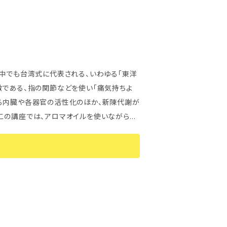
または症状別の習得目的でも可能です。詳しく
の中でも台湾式に代表される、いわゆる「東洋
る内臓や各器官の活性化のほか、新陳代謝が
を1回で覚えていただけます。アロマセラピ
ほどの
す。 講座に行ってみたものの帰宅したら全然
くおこなっていきます♪ 1～3人ほどの少人数
ージとは」「反射区について」｢アロマセラピー
ト付きの資料をお渡しします。 ※身近な人にす