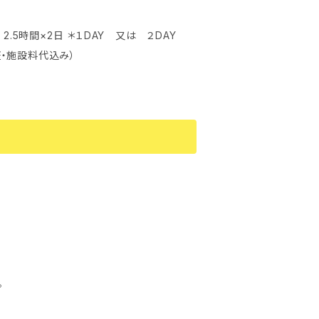
Y 2.5時間×2日 ＊１DAY 又は ２DAY
ト・終了証・施設料代込み）
。