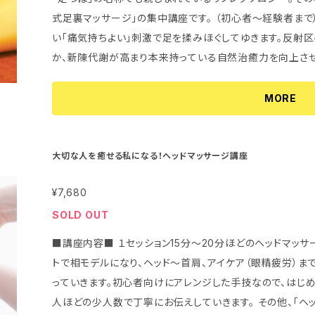
式足裏マッサージ」の集中講座です。 （初心者～経験者まで） 東洋式の特徴である、指の関節など
い「痛気持ちよい」刺激で足を揉みほぐしてゆきます。反射
か、新陳代謝が高まり本来持っている自然治癒力を向上させてくれ
は、足裏リフレクソロジーから膝下までのトリートメントを習
ようになります。 マンツーマン、又は少人数制なので、未経験の方でも安心です。親切・丁寧にその人その
MORE
人にあったお伝え方をさせて頂きます♪
大切な人を癒せる私になる！ヘッドマッサージ講座
¥7,680
SOLD OUT
■講座内容■ １セッション15分～20分ほどのヘッドマッサ
トで相モデルになり、ヘッド～首肩、アイケア（眼精疲労）ま
っていきます。初心者向けにアレンジした手技なので、はじめての
人ほどの少人数で丁寧にお伝えしていきます。 その他、「ヘ