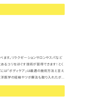
もらくらく復習でき
方 ・コミュニケーションツールとして ・ボラ
座を探している方 ■初心者向けの
りじっくり教えてもらいたい方におススメの講
べます。リラクゼーションサロンやスパなど
どには「ボディケア」は最適の施術方法と言え
部位別を選んでいただき1日で習得していただ
出来るようになります。（初心者～経験者ま
など ●セラピスト歴18年の経験&知識など、