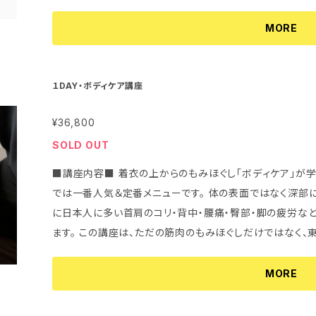
クと注意事項｣「首肩コリや頭痛・眼精疲労などに良いツボ」の紹介など。 ※帰宅後
る！イラスト付きの資料をお渡しします。 ■このような方におすすめです■ ・ヘッドマッサージに興味が
MORE
ある方 ・セラピストの第一歩として ・自分や家族を癒したい
ンティアやイベントなどで活かしたい ・初めてでも安心して学べる講
講座です♪マンツーマンで開催することも多いので、ゆっく
１DAY・ボディケア講座
座です。
¥36,800
SOLD OUT
■講座内容■ 着衣の上からのもみほぐし「ボディケア」が学
では一番人気＆定番メニューです。 体の表面ではなく深部にあるコリをほぐす技術が習得できます！とく
に日本人に多い首肩のコリ・背中・腰痛・臀部・脚の疲労な
ます。 この講座は、ただの筋肉のもみほぐしだけではなく、東洋医学の経絡やツボ療法も取り入れたボ
ディケアを学んでいきます。「上半身」「下半身」「全身」の
けます。終了すると、それぞれ30分ほどの実践的な施術が
MORE
で） ※実技がメインになりますが、実技で必要な知識もお伝えしていきます。 ●施術に必要な、筋肉・経
絡・ツボについて ●ボディケアとは・施術の基本・注意事項