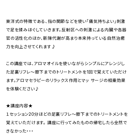
東洋式の特徴である、指の関節などを使い「痛気持ちよい」刺激
で足を揉みほぐしていきます。反射区への刺激による内臓や各器
官の活性化のほか、新陳代謝が高まり本来持っている自然治癒
力を向上させてくれます♪
この講座では、アロマオイルを使いながらシンプルにアレンジし
た足裏リフレ～膝下までのトリートメントを1回で覚えていただけ
ます。アロマセラピーのリラックス作用とマッ サージの相乗効果
を体験ください♪
★講座内容★
１セッション20分ほどの足裏リフレ～膝下までのトリートメントを
覚えていただけます。 講座に行ってみたものの帰宅したら全然で
きなかった・・・