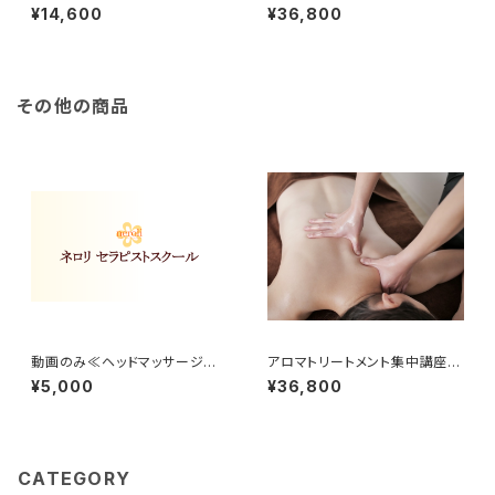
ンド&ヘッド 2講座
¥14,600
¥36,800
その他の商品
動画のみ≪ヘッドマッサージ集
アロマトリートメント集中講座ベ
中講座≫
ーシック
¥5,000
¥36,800
CATEGORY