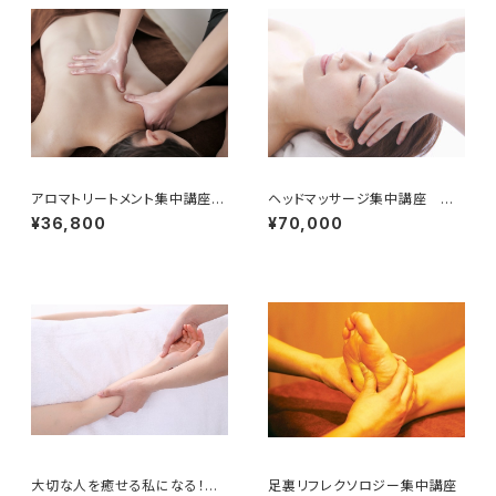
アロマトリートメント集中講座ベ
ヘッドマッサージ集中講座 ベ
ーシック
ーシック＆アドバンス
¥36,800
¥70,000
大切な人を癒せる私になる！ハ
足裏リフレクソロジー集中講座