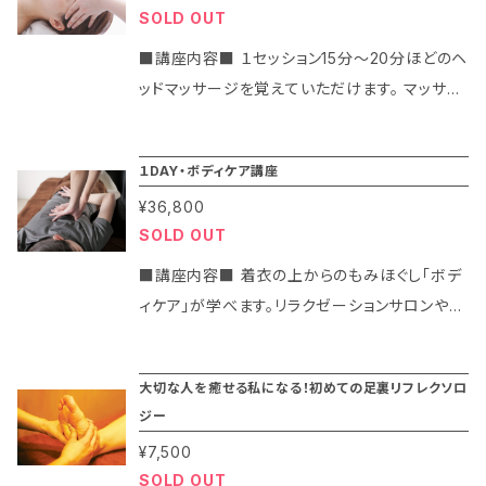
未経験の方でも安心です。親切・丁寧にその人そ
SOLD OUT
～⑤ 軽擦～指圧、揉捏まで(6分43秒) ⑥～⑪
の人にあったお伝え方をさせて頂きます♪
目の周りの指圧～横向きで首肩(10分58秒)
■講座内容■ １セッション15分～20分ほどのヘ
⑫～⑰ 側頭部、前頭部の指圧・揉捏～軽擦(7
ッドマッサージを覚えていただけます。 マッサー
分39秒) ご購入後にメールにて、YouTubeのU
ジベットで相モデルになり、ヘッド～首肩、アイケ
RLをお送りします。 ※必ずメールアドレスの入
ア（眼精疲労）までのマッサージを実習を中心に
１DAY・ボディケア講座
力をお願い致します。
楽しくおこなっていきます。初心者向けにアレン
¥36,800
ジした手技なので、はじめての方も安心してご参
SOLD OUT
加くださいね。 1～3人ほどの少人数で丁寧にお
伝えしていきます。 その他、「ヘッドマッサージの
■講座内容■ 着衣の上からのもみほぐし「ボデ
効果や基礎知識」｢テクニックと注意事項｣「首肩
ィケア」が学べます。リラクゼーションサロンやス
コリや頭痛・眼精疲労などに良いツボ」の紹介な
パなどでは一番人気＆定番メニューです。 体の
ど。 ※帰宅後もらくらく復習できる！イラスト付き
表面ではなく深部にあるコリをほぐす技術が習
大切な人を癒せる私になる！初めての足裏リフレクソロ
の資料をお渡しします。 ■このような方におすす
得できます！とくに日本人に多い首肩のコリ・背
ジー
めです■ ・ヘッドマッサージに興味がある方 ・
中・腰痛・臀部・脚の疲労などには「ボディケア」
¥7,500
セラピストの第一歩として ・自分や家族を癒し
は最適の施術方法と言えます。 この講座は、た
SOLD OUT
たい方 ・コミュニケーションツールとして ・ボラ