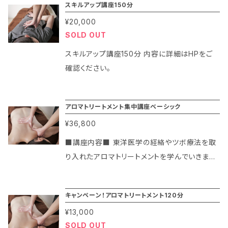
スキルアップ講座150分
¥20,000
SOLD OUT
スキルアップ講座150分 内容に詳細はHPをご
確認ください。
アロマトリートメント集中講座ベーシック
¥36,800
■講座内容■ 東洋医学の経絡やツボ療法を取
り入れたアロマトリートメントを学んでいきます。
ただの癒しだけではなく、筋肉やコリにアプロー
チした満足感のある技術をしっかりと学びたい
キャンペーン！アロマトリートメント120分
という方にオススメのコースです。。「上半身」「下
¥13,000
半身」「全身」の部位別を選んでいただき1日で習
SOLD OUT
得していただけます。終了すると、それぞれ30分