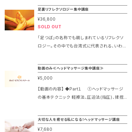
足裏リフレクソロジー集中講座
¥36,800
SOLD OUT
「足つぼ」の名称でも親しまれているリフレクソ
ロジー。その中でも台湾式に代表される、いわゆ
る「東洋式足裏マッサージ」の集中講座です。
（初心者～経験者まで） 東洋式の特徴である、
動画のみ≪ヘッドマッサージ集中講座≫
指の関節などを使い「痛気持ちよい」刺激で足を
¥5,000
揉みほぐしてゆきます。反射区への刺激による内
臓や各器官の活性化のほか、新陳代謝が高まり
【動画の内容】 ◆Part１ ①ヘッドマッサージ
本来持っている自然治癒力を向上させてくれる
の基本テクニック 軽擦法、圧迫法(指圧)、揉捏
人気のメニューです。 この講座では、足裏リフレ
法 (3分4秒) ②施術前の流れ～実技のポイン
クソロジーから膝下までのトリートメントを習得
ト コンサルテーション～ベッドへの案内。 頭部、
大切な人を癒せる私になる！ヘッドマッサージ講座
し、30分～45分のメニューが提案できるように
髪の扱い方、実技のポイントなど (2分46秒)
なります。 マンツーマン、又は少人数制なので、
¥7,680
◆Part２ ヘッドマッサージ30分の施術動画 ①