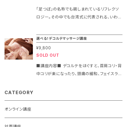
だの筋肉のもみほぐしだけではなく、東洋医学
ンティアやイベントなどで活かしたい ・初めてで
の経絡やツボ療法も取り入れたボディケアを学
「足つぼ」の名称でも親しまれているリフレクソ
も安心して学べる講座を探している方 ■初心
んでいきます。「上半身」「下半身」「全身」の部位
ロジー。その中でも台湾式に代表される、いわゆ
者向けの講座です♪マンツーマンで開催するこ
別を選んでいただき1日で習得していただけま
る「東洋式足裏マッサージ」の初心者向けの講座
とも多いので、ゆっくりじっくり教えてもらいたい
す。終了すると、それぞれ30分ほどの実践的な
です。 東洋式の特徴である、指の関節などを使
選べる！デコルテマッサージ講座
方におススメの講座です。
施術が出来るようになります。（初心者～経験者
い「痛気持ちよい」刺激で足を揉みほぐしていき
¥9,800
まで） ※実技がメインになりますが、実技で必要
ます。反射区への刺激による内臓や各器官の活
SOLD OUT
な知識もお伝えしていきます。 ●施術に必要な、
性化のほか、新陳代謝が高まり本来持っている
筋肉・経絡・ツボについて ●ボディケアとは・施
自然治癒力を向上させてくれます♪ この講座で
■講座内容■ デコルテをほぐすと、首肩コリ・背
術の基本・注意事項など ●セラピスト歴18年の
は、アロマオイルを使いながらシンプルにアレン
中コリが楽になったり、頭痛の緩和、フェイスライ
経験&知識など、私で知っていることなら何でも
ジした足裏リフレ～膝下までのトリートメントを1
ンがすっきりしたり。その他にも様々な嬉しい効
お伝えします♪ ※上記以外のお好きな部位を
回で覚えていただけます。アロマセラピーのリラ
果をもたらしてくれる部位です。 施術者にとって
CATEGORY
選んでいただくことも可能です。例えば「腰・お尻
ックス作用とマッ サージの相乗効果を体験くだ
も「デコルテマッサージ」をきっちり出来るとお客
周り」、「肩周りの応用テクニック」、または症状
さい♪ ★講座内容★ １セッション20分ほどの
様への効果・満足感を高めることにつながりま
オンライン講座
別の習得目的でも可能です。詳しくはご相談くだ
足裏リフレ～膝下までのトリートメントを覚えて
す。施術範囲はデコルテ(大胸筋)～横向きでの
さい。
いただけます。 講座に行ってみたものの帰宅し
首肩・二の腕まで。 この講座では、筋肉のもみほ
対面講座